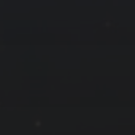
拍摄者及地点
云
Steed
上海
RoyalK
MG_Raiden扬
Miller
X.I.N
于海童
Hyman
南
内蒙古
北京
四川
安徽
山东
崔永江
山西
子夜