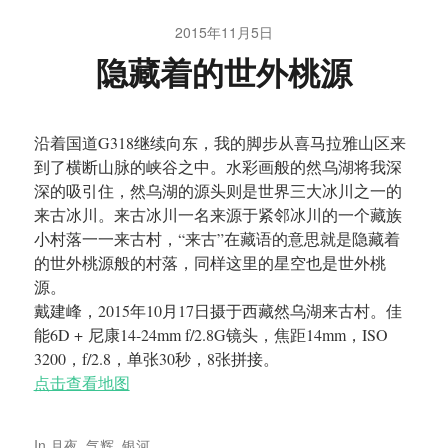
2015年11月5日
隐藏着的世外桃源
沿着国道G318继续向东，我的脚步从喜马拉雅山区来
到了横断山脉的峡谷之中。水彩画般的然乌湖将我深
深的吸引住，然乌湖的源头则是世界三大冰川之一的
来古冰川。来古冰川一名来源于紧邻冰川的一个藏族
小村落一一来古村，“来古”在藏语的意思就是隐藏着
的世外桃源般的村落，同样这里的星空也是世外桃
源。
戴建峰，2015年10月17日摄于西藏然乌湖来古村。佳
能6D + 尼康14-24mm f/2.8G镜头，焦距14mm，ISO
3200，f/2.8，单张30秒，8张拼接。
点击查看地图
In
月夜
,
气辉
,
银河