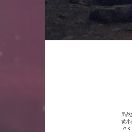
虽然
黄小
f/2