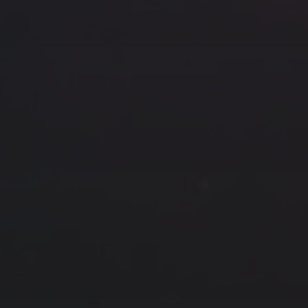
云南
内蒙
Steed
上海
lK
X.I.N
于海童
广东
广西
新
徽
山东
戴建峰
崔永江
山西
海外
北
浙江
湖北
湖南
潘杨
王卓骁
王晋
藏
青海
贵州
陕西
高尚国
黑龙江
许晓平
阿五