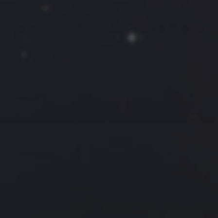
拍摄者及地点
Roya
MG_Raiden扬
Miller
Hyman
古
北京
四川
安
子夜
五
六
日
河
疆
江西
李召麒
树新蜂
江苏
5
6
7
西
福建
甘肃
落叶菌
蓝燕斌
12
13
14
19
20
21
26
27
28