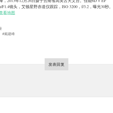
峰，2013年12月26日摄于云南省高美古天文台。佳能6D + EF
m/F1.4镜头，艾顿星野赤道仪跟踪，ISO 3200，f/3.2，曝光30秒。
查看地图
座
戴建峰
发表回复