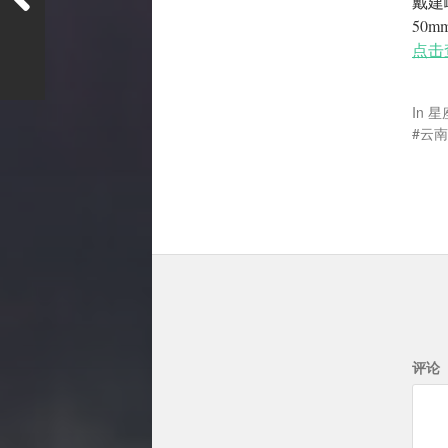
戴建
50m
点击
In
星
云南
评论