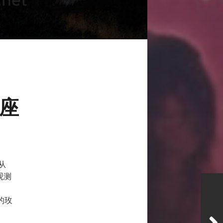
户座
从
观测
的玫