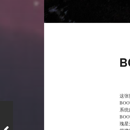
B
这张
BO
系统
BO
瑰星云