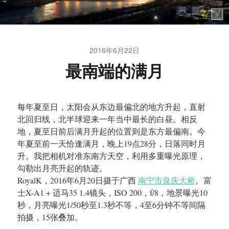
2016年6月22日
最南端的满月
每年夏至日，太阳会从东边最偏北的地方升起，直射
北回归线，北半球迎来一年当中最长的白昼。相反
地，夏至日前后满月升起的位置则是东方最偏南。今
年夏至前一天恰逢满月，晚上19点28分，日落同时月
升。我把相机对准东南方天空，利用多重曝光原理，
勾勒出月亮升起的轨迹。
RoyalK，2016年6月20日摄于广西
南宁市良庆大桥
。富
士X-A1 + 适马35 1.4镜头，ISO 200，f/8，地景曝光10
秒，月亮曝光1/50秒至1.3秒不等，4至6分钟不等间隔
拍摄，15张叠加。