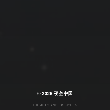
拍摄者及地点
云
Steed
上海
RoyalK
MG_Raiden扬
Miller
X.I.N
于海童
Hyman
南
内蒙古
北京
四川
安徽
山东
崔永江
山西
子夜
广东
广西
河北
新疆
江西
戴建峰
李召麒
树新蜂
江苏
海外
福建
浙江
湖北
湖南
甘肃
潘杨
王卓骁
王晋
落叶菌
西藏
青海
贵州
陕西
高尚国
黑龙江
蓝燕斌
许晓平
阿五
© 2026
夜空中国
THEME BY
ANDERS NORÉN