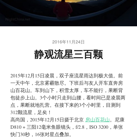
2016年11月24日
静观流星三百颗
2015年12月15日凌晨，双子座流星雨达到极大值。前
一天中午，北京雾霾散尽。下班后与友人开车直奔房
山百花山。车到山下，积雪太厚，车不能行，果断背
包徒步上山。3个小时只走到山腰，看时间已是凌晨两
点，果断就地扎营。在接下来的3个小时里，目测到
312颗流星，足矣！
高尚国，2015年12月15日摄于北京
房山百花山
。尼康
D810 + 三阳12毫米鱼眼镜头，f/2.8，ISO 3200，单张
快门30秒，16张对星点叠加。