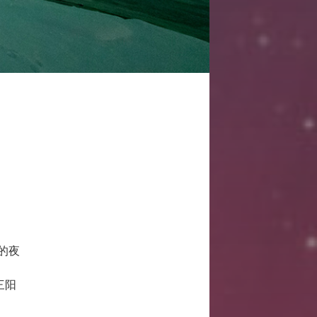
的夜
 三阳