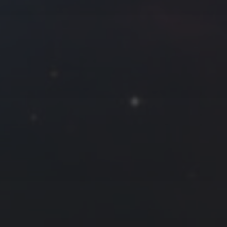
拍摄者及地点
Roya
MG_Raiden扬
Miller
Hyman
古
北京
四川
安
子夜
五
六
日
河
疆
江西
李召麒
树新蜂
江苏
1
西
福建
甘肃
落叶菌
蓝燕斌
6
7
8
13
14
15
20
21
22
27
28
29