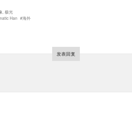
像
,
极光
matic Han
海外
发表回复