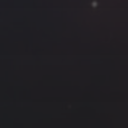
云南
内蒙
Steed
上海
lK
X.I.N
于海童
广东
广西
新
徽
山东
戴建峰
崔永江
山西
海外
北
浙江
湖北
湖南
潘杨
王卓骁
王晋
藏
青海
贵州
陕西
高尚国
黑龙江
许晓平
阿五