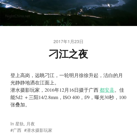
2017年1月23日
刁江之夜
登上高岗，远眺刁江，一轮明月徐徐升起，洁白的月
光静静地洒在江面上。
潜水摄影玩家，2016年12月16日摄于广西
都安县
。佳
能5d2 ＋三阳14/2.8mm，ISO 400，f/9，曝光30秒，100
张叠加。
In
星轨
,
月夜
广西
潜水摄影玩家