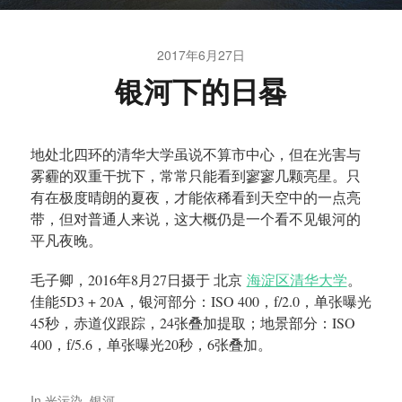
2017年6月27日
银河下的日晷
地处北四环的清华大学虽说不算市中心，但在光害与
雾霾的双重干扰下，常常只能看到寥寥几颗亮星。只
有在极度晴朗的夏夜，才能依稀看到天空中的一点亮
带，但对普通人来说，这大概仍是一个看不见银河的
平凡夜晚。
毛子卿，
2016
年
8
月
27
日摄于 北京
海淀区清华大学
。
佳能
5D3 + 20A，
银河部分：ISO 400，f/2.0，单张曝光
45秒，赤道仪跟踪，
24
张叠加提取；地景部分：ISO
400，f/5.6，单张曝光20秒，
6
张叠加。
In
光污染
,
银河