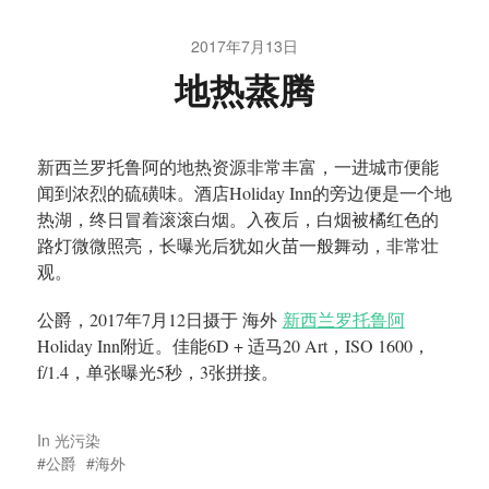
2017年7月13日
地热蒸腾
新西兰罗托鲁阿的地热资源非常丰富，一进城市便能
闻到浓烈的硫磺味。酒店
Holiday Inn
的旁边便是一个地
热湖，终日冒着滚滚白烟。入夜后，白烟被橘红色的
路灯微微照亮，长曝光后犹如火苗一般舞动，非常壮
观。
公爵，
2017
年
7
月
12
日摄于 海外
新西兰罗托鲁阿
Holiday Inn附近。佳能
6D + 适马20 Art，ISO 1600，
f/1.4，单张曝光5
秒，
3
张拼接。
In
光污染
公爵
海外