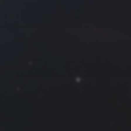
拍摄者及地点
Roya
MG_Raiden扬
Miller
Hyman
古
北京
四川
安
子夜
五
六
日
河
疆
江西
李召麒
树新蜂
江苏
1
2
西
福建
甘肃
落叶菌
蓝燕斌
7
8
9
14
15
16
21
22
23