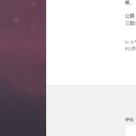
晰。
公爵
三阳
In
大
公爵
评论