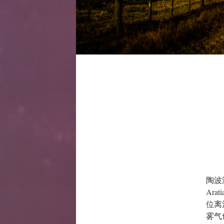
陶波
Aratia
位离
雾气