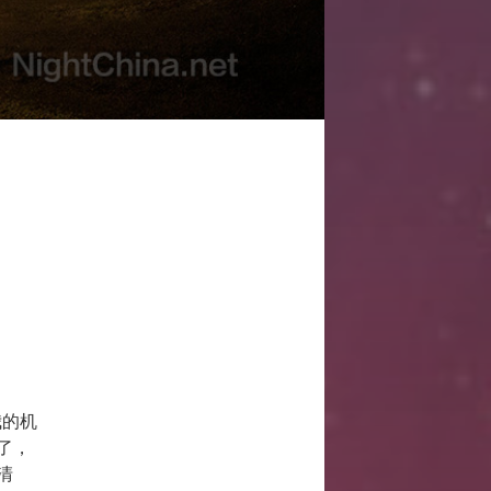
我的机
了，
清