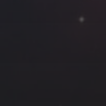
云南
内蒙
Steed
上海
lK
X.I.N
于海童
广东
广西
新
徽
山东
戴建峰
崔永江
山西
海外
北
浙江
湖北
湖南
潘杨
王卓骁
王晋
藏
青海
贵州
陕西
高尚国
黑龙江
许晓平
阿五