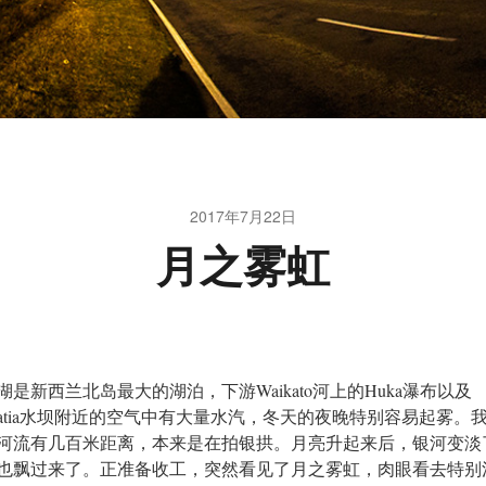
2017年7月22日
月之雾虹
湖是新西兰北岛最大的湖泊，下游
Waikato
河上的
Huka
瀑布以及
tia
水坝附近的空气中有大量水汽，冬天的夜晚特别容易起雾。
河流有几百米距离，本来是在拍银拱。月亮升起来后，银河变淡
也飘过来了。正准备收工，突然看见了月之雾虹，肉眼看去特别