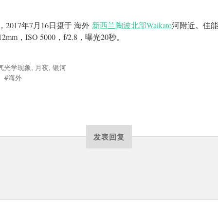
，
2017
年
7
月
16
日摄于 海外
新西兰陶波北部
Waikato
河附近。佳
12mm，ISO 5000，f/2.8，曝光20
秒。
气光学现象
,
月夜
,
银河
海外
发表回复