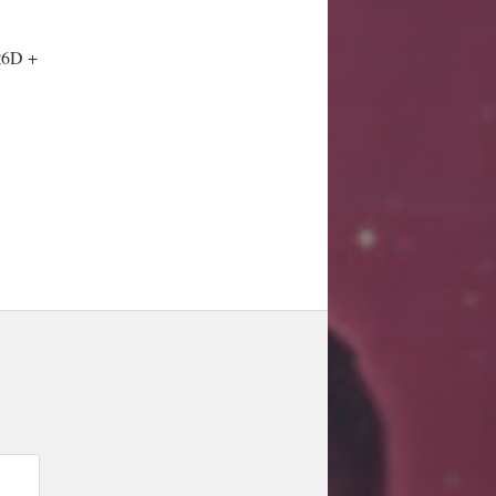
能
6D +