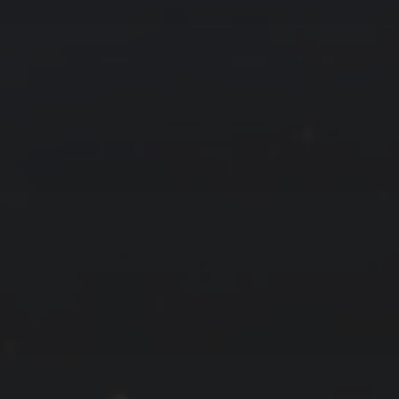
拍摄者及地点
云
Steed
上海
RoyalK
MG_Raiden扬
Miller
X.I.N
于海童
Hyman
南
内蒙古
北京
四川
安徽
山东
崔永江
山西
子夜