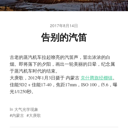
2017年8月14日
告别的汽笛
古老的蒸汽机车拉起嘹亮的汽笛声，冒出浓浓的白
烟。即将落下的夕阳，画出一轮美丽的日晕，纪念属
于蒸汽机车时代的结束。
大庚歌，2012年1月3日摄于 内蒙古
克什腾旗经棚镇
。
佳能5D2 + 佳能17-40，焦距17mm，ISO 100，f5.6，曝
光1/1250秒。
In
大气光学现象
内蒙古
大庚歌