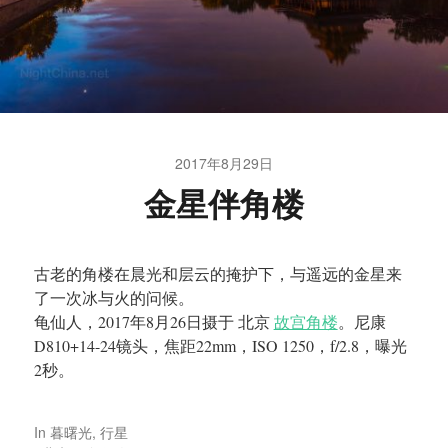
2017年8月29日
金星伴角楼
古老的角楼在晨光和层云的掩护下，与遥远的金星来
了一次冰与火的问候。
龟仙人，2017年8月26日摄于 北京
故宫角楼
。尼康
D810+14-24镜头，焦距22mm，ISO 1250，f/2.8，曝光
2秒。
In
暮曙光
,
行星