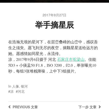
2017年9月27日
举手摘星辰
在浩瀚无垠的星河下，在层峦叠嶂的山峦中，感叹吾
生之须臾。愿飞到无尽的夜空，摘颗星星送给远方的
她。愿感情如同星光，永流传。
凉，2017年9月6日摄于 河北
石家庄市驼梁山
。佳能
5D3 + 小痰盂50 F1.8，ISO 3200，f/2.0，单张曝光10
秒，每组3张堆栈降噪，上中下3组接片。
In
人像
,
银河
凉
河北
PREVIOUS
文章
下一步
文章