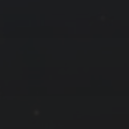
拍摄者及地点
云
Steed
上海
RoyalK
MG_Raiden扬
Miller
X.I.N
于海童
Hyman
南
内蒙古
北京
四川
安徽
山东
崔永江
山西
子夜
广东
广西
河北
新疆
江西
戴建峰
李召麒
树新蜂
江苏