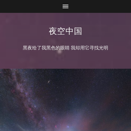
夜空中国
黑夜给了我黑色的眼睛 我却用它寻找光明