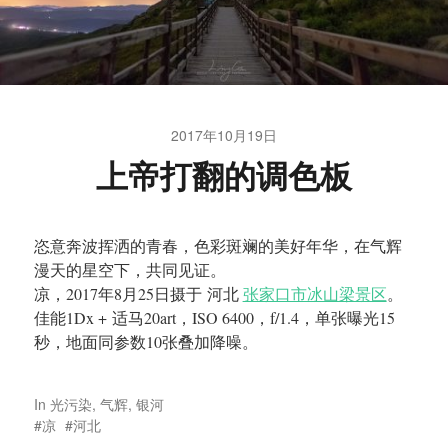
2017年10月19日
上帝打翻的调色板
恣意奔波挥洒的青春，色彩斑斓的美好年华，在气辉
漫天的星空下，共同见证。
凉，2017年8月25日摄于 河北
张家口市冰山梁景区
。
佳能1Dx + 适马20art，ISO 6400，f/1.4，单张曝光15
秒，地面同参数10张叠加降噪。
In
光污染
,
气辉
,
银河
凉
河北