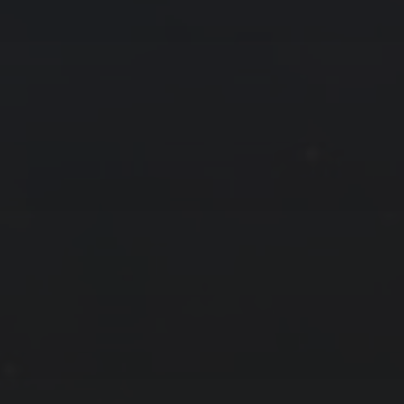
拍摄者及地点
云
Steed
上海
RoyalK
MG_Raiden扬
Miller
X.I.N
于海童
Hyman