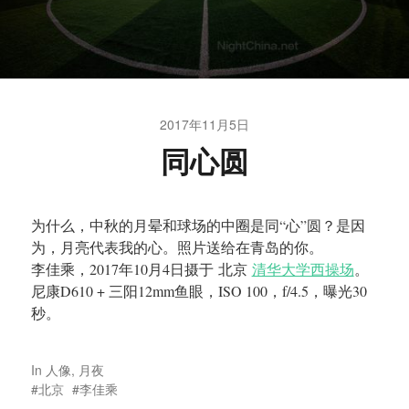
2017年11月5日
同心圆
为什么，中秋的月晕和球场的中圈是同“心”圆？是因
为，月亮代表我的心。照片送给在青岛的你。
李佳乘，2017年10月4日摄于 北京
清华大学西操场
。
尼康D610 + 三阳12mm鱼眼，ISO 100，f/4.5，曝光30
秒。
In
人像
,
月夜
北京
李佳乘