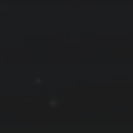
拍摄者及地点
云
Steed
上海
RoyalK
MG_Raiden扬
Miller
X.I.N
于海童
Hyman
南
内蒙古
北京
四川
安徽
山东
崔永江
山西
子夜
广东
广西
河北
新疆
江西
戴建峰
李召麒
树新蜂
江苏
海外
福建
浙江
湖北
湖南
甘肃
潘杨
王卓骁
王晋
落叶菌
西藏
青海
贵州
陕西
高尚国
黑龙江
蓝燕斌
许晓平
阿五