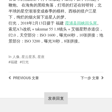
鞭炮。 在海角的黑暗角落，灯塔的灯还在转呀转，北
半球的星空渐渐变成春季的模样。西移的猎户三星
下，绚烂的烟火留下追星人的梦。
衍光，2018年2月13日摄于 福建
霞浦县闾峡闾头尾
。
索尼A7s改机 + takumar 55 1.8镜头 + 艾顿星野赤道仪，
f/2.0，天空部分：ISO 1600，曝光60秒，10张拼接；地
景部分：ISO 3200，曝光30秒，8张拼接。
In
人像
,
星云星系
,
星座
福建
衍光
PREVIOUS
文章
下一步
文章
发表回复