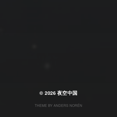
拍摄者及地点
云
Steed
上海
RoyalK
MG_Raiden扬
Miller
X.I.N
于海童
Hyman
南
内蒙古
北京
四川
安徽
山东
崔永江
山西
子夜
广东
广西
河北
新疆
江西
戴建峰
李召麒
树新蜂
江苏
海外
福建
浙江
湖北
湖南
甘肃
潘杨
王卓骁
王晋
落叶菌
西藏
青海
贵州
陕西
高尚国
黑龙江
蓝燕斌
许晓平
阿五
© 2026
夜空中国
THEME BY
ANDERS NORÉN