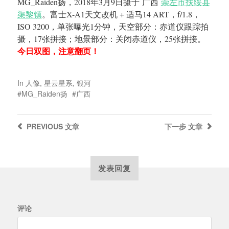
MG_Raiden扬，2018年3月9日摄于 广西
崇左市扶绥县
渠黎镇
。富士X-A1天文改机 + 适马14 ART，f/1.8，
ISO 3200，单张曝光1分钟，天空部分：赤道仪跟踪拍
摄，17张拼接；地景部分：关闭赤道仪，25张拼接。
今日双图，注意翻页！
In
人像
,
星云星系
,
银河
MG_Raiden扬
广西
PREVIOUS
文章
下一步
文章
发表回复
评论