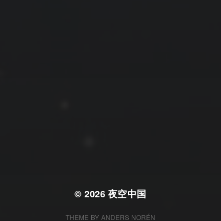
拍摄者及地点
云
Steed
上海
RoyalK
MG_Raiden扬
Miller
X.I.N
于海童
Hyman
南
内蒙古
北京
四川
安徽
山东
崔永江
山西
子夜
广东
广西
河北
新疆
江西
戴建峰
李召麒
树新蜂
江苏
海外
福建
浙江
湖北
湖南
甘肃
潘杨
王卓骁
王晋
落叶菌
西藏
青海
贵州
陕西
高尚国
黑龙江
蓝燕斌
许晓平
阿五
© 2026
夜空中国
THEME BY
ANDERS NORÉN