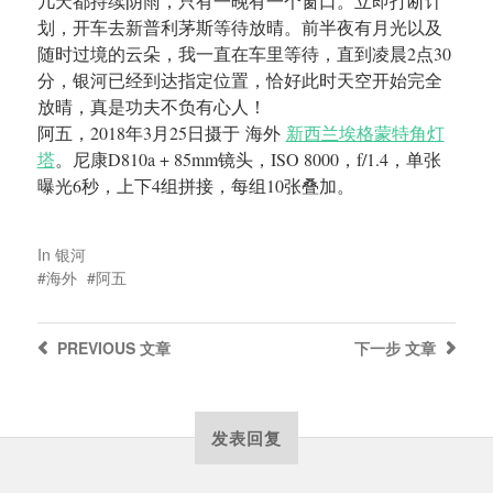
几天都持续阴雨，只有一晚有一个窗口。立即打断计
划，开车去新普利茅斯等待放晴。前半夜有月光以及
随时过境的云朵，我一直在车里等待，直到凌晨2点30
分，银河已经到达指定位置，恰好此时天空开始完全
放晴，真是功夫不负有心人！
阿五，2018年3月25日摄于 海外
新西兰埃格蒙特角灯
塔
。尼康D810a + 85mm镜头，ISO 8000，f/1.4，单张
曝光6秒，上下4组拼接，每组10张叠加。
In
银河
海外
阿五
PREVIOUS
文章
下一步
文章
发表回复