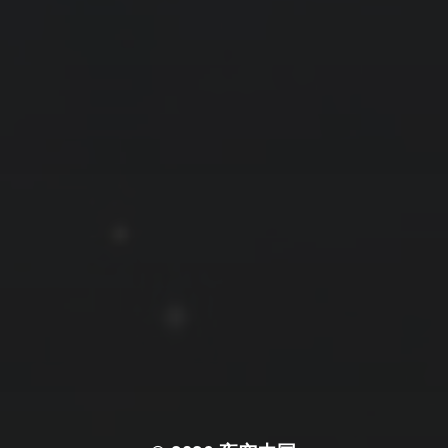
拍摄者及地点
云
Steed
上海
RoyalK
MG_Raiden扬
Miller
X.I.N
于海童
Hyman
南
内蒙古
北京
四川
安徽
山东
崔永江
山西
子夜
广东
广西
河北
新疆
江西
戴建峰
李召麒
树新蜂
江苏
海外
福建
浙江
湖北
湖南
甘肃
潘杨
王卓骁
王晋
落叶菌
西藏
青海
贵州
陕西
高尚国
黑龙江
蓝燕斌
许晓平
阿五