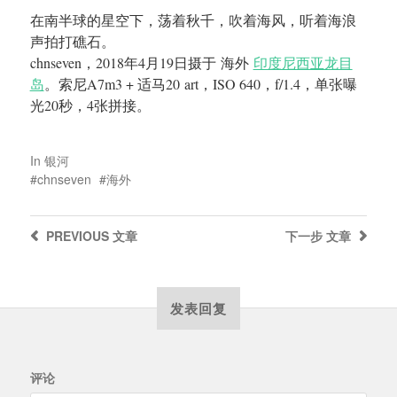
在南半球的星空下，荡着秋千，吹着海风，听着海浪
声拍打礁石。
chnseven，2018年4月19日摄于 海外
印度尼西亚龙目
岛
。索尼A7m3 + 适马20 art，ISO 640，f/1.4，单张曝
光20秒，4张拼接。
In
银河
chnseven
海外
PREVIOUS
文章
下一步
文章
发表回复
评论