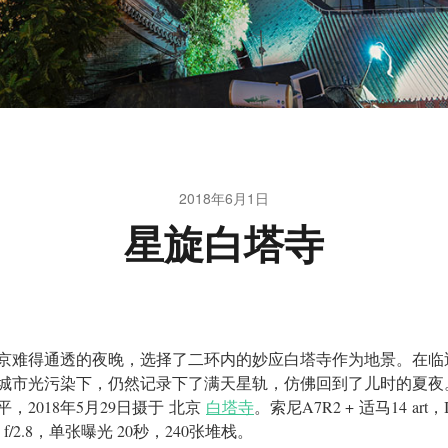
2018年6月1日
星旋白塔寺
京难得通透的夜晚，选择了二环内的妙应白塔寺作为地景。在临
城市光污染下，仍然记录下了满天星轨，仿佛回到了儿时的夏夜
平，2018年5月29日摄于 北京
白塔寺
。索尼A7R2 + 适马14 art，
，f/2.8，单张曝光 20秒，240张堆栈。