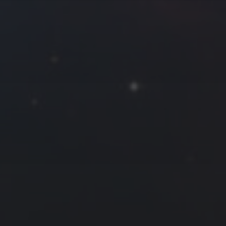
拍摄者及地点
Roya
MG_Raiden扬
Miller
Hyman
古
北京
四川
安
子夜
五
六
日
河
疆
江西
李召麒
树新蜂
江苏
1
2
3
西
福建
甘肃
落叶菌
蓝燕斌
8
9
10
15
16
17
22
23
24
29
30
7 月 »