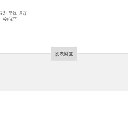
污染
,
星轨
,
月夜
许晓平
发表回复