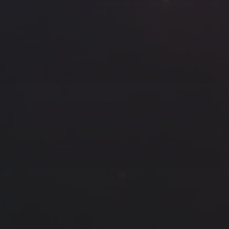
云南
内蒙
Steed
上海
lK
X.I.N
于海童
广东
广西
新
徽
山东
戴建峰
崔永江
山西
海外
北
浙江
湖北
湖南
潘杨
王卓骁
王晋
藏
青海
贵州
陕西
高尚国
黑龙江
许晓平
阿五