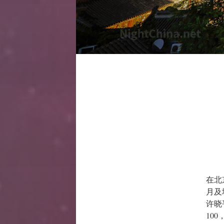
在北
月及
许晓
100