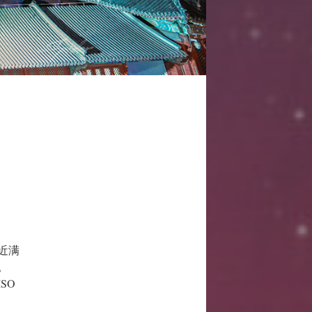
近满
。
ISO