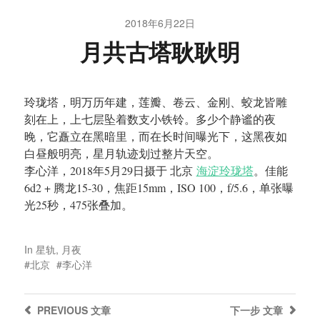
2018年6月22日
月共古塔耿耿明
玲珑塔，明万历年建，莲瓣、卷云、金刚、蛟龙皆雕
刻在上，上七层坠着数支小铁铃。多少个静谧的夜
晚，它矗立在黑暗里，而在长时间曝光下，这黑夜如
白昼般明亮，星月轨迹划过整片天空。
李心洋，2018年5月29日摄于 北京
海淀玲珑塔
。佳能
6d2 + 腾龙15-30，焦距15mm，ISO 100，f/5.6，单张曝
光25秒，475张叠加。
In
星轨
,
月夜
北京
李心洋
PREVIOUS
文章
下一步
文章