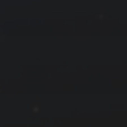
拍摄者及地点
云
Steed
上海
RoyalK
MG_Raiden扬
Miller
X.I.N
于海童
Hyman
南
内蒙古
北京
四川
安徽
山东
崔永江
山西
子夜
广东
广西
河北
新疆
江西
戴建峰
李召麒
树新蜂
江苏