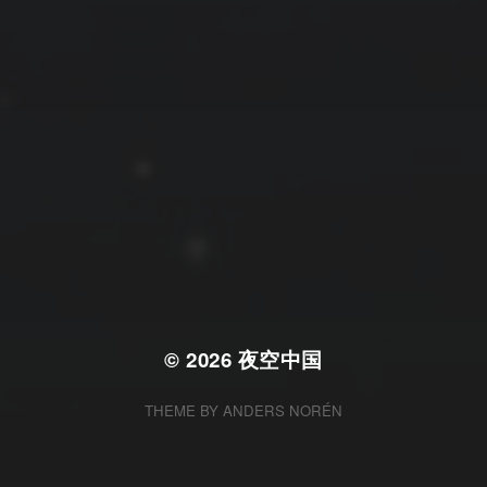
拍摄者及地点
云
Steed
上海
RoyalK
MG_Raiden扬
Miller
X.I.N
于海童
Hyman
南
内蒙古
北京
四川
安徽
山东
崔永江
山西
子夜
广东
广西
河北
新疆
江西
戴建峰
李召麒
树新蜂
江苏
海外
福建
浙江
湖北
湖南
甘肃
潘杨
王卓骁
王晋
落叶菌
西藏
青海
贵州
陕西
高尚国
黑龙江
蓝燕斌
许晓平
阿五
© 2026
夜空中国
THEME BY
ANDERS NORÉN