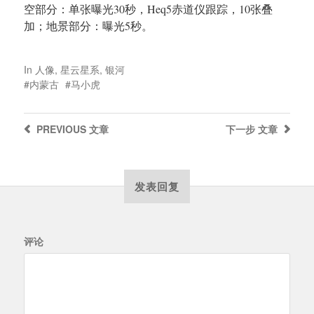
空部分：单张曝光30秒，Heq5赤道仪跟踪，10张叠
加；地景部分：曝光5秒。
In
人像
,
星云星系
,
银河
内蒙古
马小虎
PREVIOUS
文章
下一步
文章
发表回复
评论