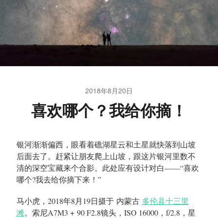
2018年8月20日
喜欢哪个？我给你摘！
银河渐渐偏西，眼看着礁湖星云和土星就快落到山坡
后面去了。赶紧让朋友爬上山坡，跟这片银河里数不
清的深空宝藏来个合影。此处应有设计对白——“喜欢
哪个?我去给你摘下来！”
马小虎，2018年8月19日摄于 内蒙古
多伦县十三里
滩
。索尼A7M3 + 90 F2.8镜头，ISO 16000，f/2.8，星