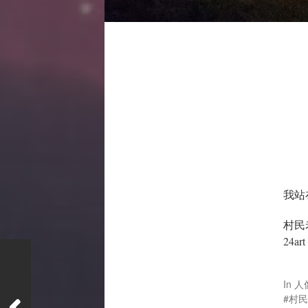
我站
村民
24a
In
人
村民