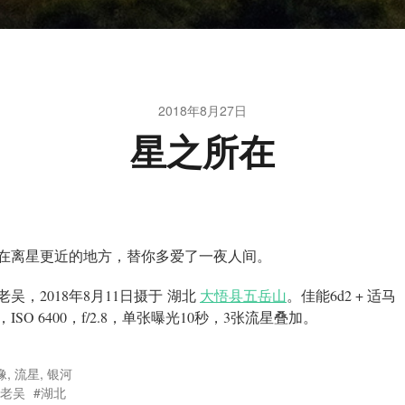
2018年8月27日
星之所在
在离星更近的地方，替你多爱了一夜人间。
老吴，2018年8月11日摄于 湖北
大悟县五岳山
。佳能6d2 + 适马
rt，ISO 6400，f/2.8，单张曝光10秒，3张流星叠加。
像
,
流星
,
银河
老吴
湖北