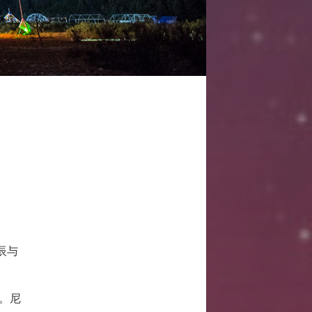
辰与
米。尼