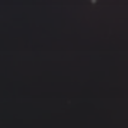
云南
内蒙
Steed
上海
lK
X.I.N
于海童
广东
广西
新
徽
山东
戴建峰
崔永江
山西
海外
北
浙江
湖北
湖南
潘杨
王卓骁
王晋
藏
青海
贵州
陕西
高尚国
黑龙江
许晓平
阿五