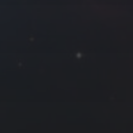
拍摄者及地点
Roya
MG_Raiden扬
Miller
Hyman
古
北京
四川
安
子夜
五
六
日
河
疆
江西
李召麒
树新蜂
江苏
1
2
西
福建
甘肃
落叶菌
蓝燕斌
7
8
9
14
15
16
21
22
23
28
29
30