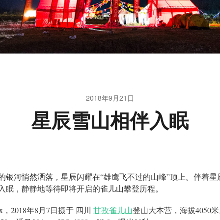
2018年9月21日
星辰雪山相伴入眠
的银河悄然洒落，星辰闪耀在“雄鹰飞不过的山峰”顶上。伴着星
入眠，静静地等待即将开启的雀儿山攀登历程。
rix，2018年8月7日摄于 四川
甘孜雀儿山
登山大本营，海拔4050