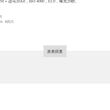
50 + 适马20Art，ISO 4000，f/2.0，曝光20秒。
河
ix
四川
发表回复