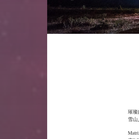
璀璨
雪山
Mat