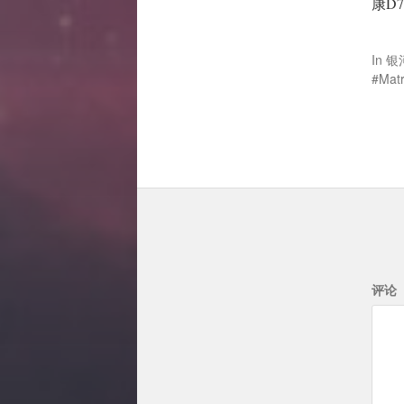
康D7
In
银
Matr
评论