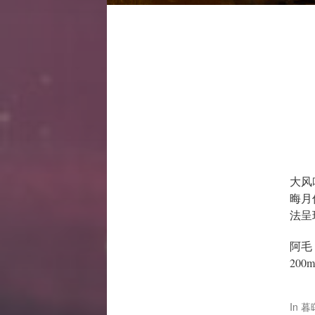
大风
晦月
法呈
阿毛
200
In
暮