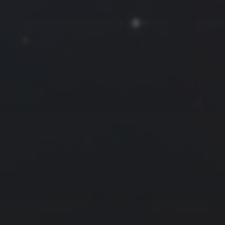
Roya
MG_Raiden扬
Miller
Hyman
古
北京
四川
安
子夜
五
六
日
河
疆
江西
李召麒
树新蜂
江苏
1
2
西
福建
甘肃
落叶菌
蓝燕斌
7
8
9
14
15
16
21
22
23
28
29
30
1 月 »