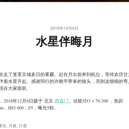
2018年12月6日
水星伴晦月
吹走了笼罩京城多日的雾霾。赶在月出前奔到机位，等待农历廿
伴着水星升起。感谢同行的许晓平带来的镜头，否则这细细的弯
现在大家面前。
，2018年12月6日摄于 北京
西直门
。佳能5D3 + 70-200 ，焦距
mm，ISO 400，f/5，曝光5秒。
曙光
,
月夜
,
行星