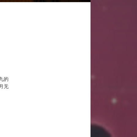
九的
月无