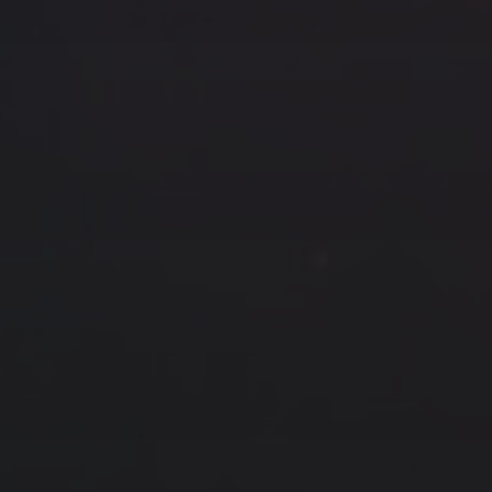
云南
内蒙
Steed
上海
lK
X.I.N
于海童
广东
广西
新
徽
山东
戴建峰
崔永江
山西
海外
北
浙江
湖北
湖南
潘杨
王卓骁
王晋
藏
青海
贵州
陕西
高尚国
黑龙江
许晓平
阿五