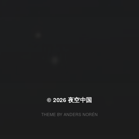
拍摄者及地点
云
Steed
上海
RoyalK
MG_Raiden扬
Miller
X.I.N
于海童
Hyman
南
内蒙古
北京
四川
安徽
山东
崔永江
山西
子夜
广东
广西
河北
新疆
江西
戴建峰
李召麒
树新蜂
江苏
海外
福建
浙江
湖北
湖南
甘肃
潘杨
王卓骁
王晋
落叶菌
西藏
青海
贵州
陕西
高尚国
黑龙江
蓝燕斌
许晓平
阿五
© 2026
夜空中国
THEME BY
ANDERS NORÉN