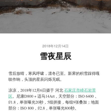
2018年12月14日
雪夜星辰
雪后放晴，寒风呼啸，凛冬已至。新霁的积雪踩得嘎
吱作响，头顶的星辰闪烁无眠。
凉凉，2018年12月6日摄于 河北
石家庄市嶂石岩景
区
。尼康D800 + 适马14Art，天空部分：ISO 6400，
f/1.8，单张曝光20秒，5组拼接，每组9张叠加；地面
部分：ISO 800，f/2.8，单张曝光800秒。