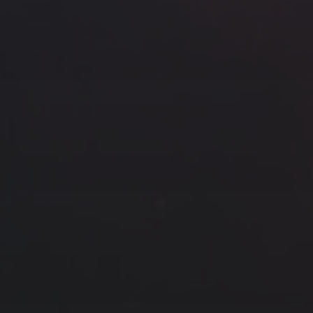
云南
内蒙
Steed
上海
lK
X.I.N
于海童
广东
广西
新
徽
山东
戴建峰
崔永江
山西
海外
北
浙江
湖北
湖南
潘杨
王卓骁
王晋
藏
青海
贵州
陕西
高尚国
黑龙江
许晓平
阿五