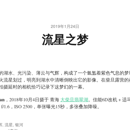
2019年1月24日
流星之梦
的湖水、光污染、薄云与气辉，构成了一个氤氲着紫色气息的梦
火流星划过，明亮到湖水中清晰倒映出它的影像。在柴旦露营的
拍摄延时的相机恰巧记录下这梦幻的一幕。
an
，2018年10月4日摄于 青海
大柴旦翡翠湖
。佳能6D改机 + 适马
 ，f/1.6，ISO 2500，单张曝光15秒，多张叠加降噪。
辉
,
流星
,
银河