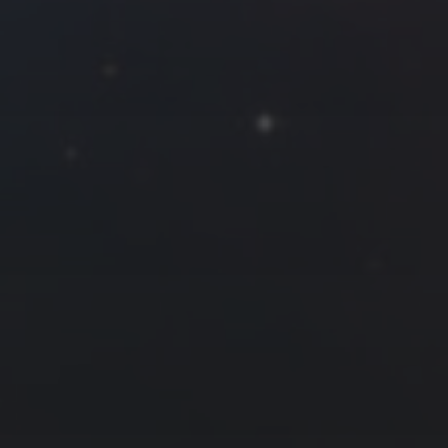
Roya
MG_Raiden扬
Miller
Hyman
古
北京
四川
安
子夜
五
六
日
河
疆
江西
李召麒
树新蜂
江苏
4
5
6
西
福建
甘肃
落叶菌
蓝燕斌
11
12
13
18
19
20
25
26
27
2 月 »