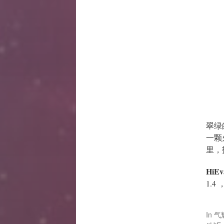
翠绿
一颗
里，
HiEv
1.4
In
气