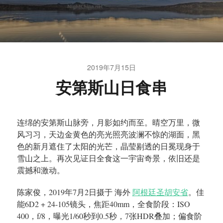
2019年7月15日
安第斯山日食串
连绵的安第斯山脉旁，月影如约而至。晴空万里，微
风习习，天边金黄色的亮光照亮波澜不惊的湖面，黑
色的新月遮住了太阳的光芒，晶莹剔透的日冕现身于
雪山之上。再次见证日全食这一宇宙奇景，依旧还是
震撼和激动。
陈家俊，2019年7月2日摄于 海外
阿根廷圣胡安省
。佳
能6D2 + 24-105镜头，焦距40mm，全食阶段：ISO
400，f/8，曝光1/60秒到0.5秒，7张HDR叠加；偏食阶