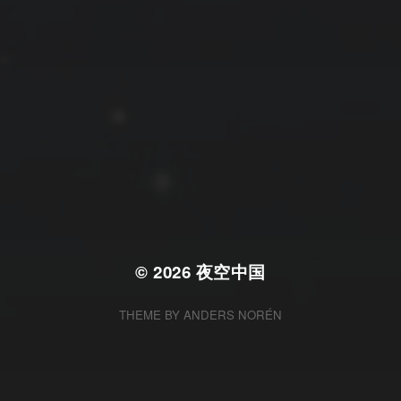
拍摄者及地点
云
Steed
上海
RoyalK
MG_Raiden扬
Miller
X.I.N
于海童
Hyman
南
内蒙古
北京
四川
安徽
山东
崔永江
山西
子夜
广东
广西
河北
新疆
江西
戴建峰
李召麒
树新蜂
江苏
海外
福建
浙江
湖北
湖南
甘肃
潘杨
王卓骁
王晋
落叶菌
西藏
青海
贵州
陕西
高尚国
黑龙江
蓝燕斌
许晓平
阿五
© 2026
夜空中国
THEME BY
ANDERS NORÉN