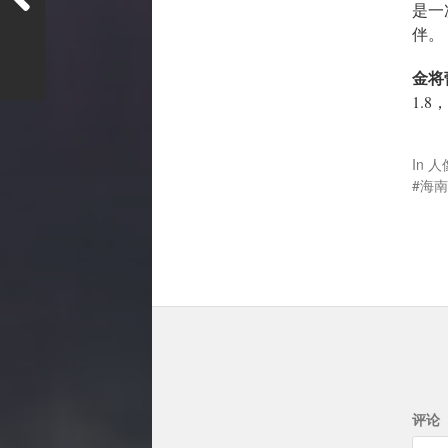
是一
伴。
金将
1.8
In
人
海南
评论