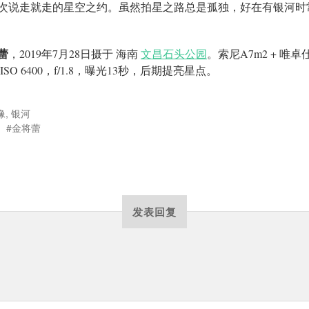
次说走就走的星空之约。虽然拍星之路总是孤独，好在有银河时
蕾
，2019年7月28日摄于 海南
文昌石头公园
。索尼A7m2 + 唯卓仕
，ISO 6400，f/1.8，曝光13秒，后期提亮星点。
像
,
银河
金将蕾
发表回复