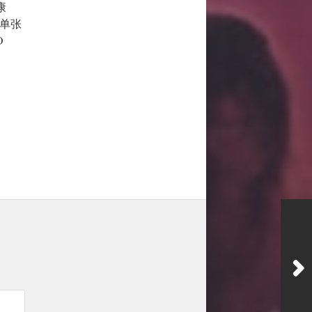
康
2，单张
O