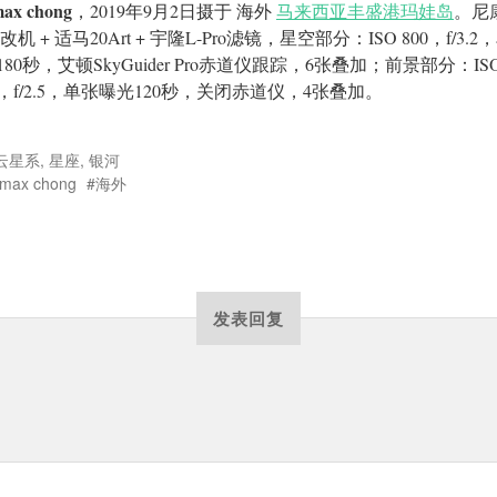
ax chong
，2019年9月2日摄于 海外
马来西亚丰盛港玛娃岛
。尼
0改机 + 适马20Art + 宇隆L-Pro滤镜，星空部分：ISO 800，f/3.
80秒，艾顿SkyGuider Pro赤道仪跟踪，6张叠加；前景部分：IS
00，f/2.5，单张曝光120秒，关闭赤道仪，4张叠加。
云星系
,
星座
,
银河
max chong
海外
发表回复