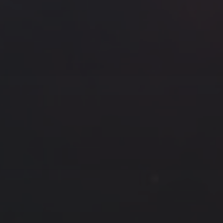
云南
内蒙
Steed
上海
lK
X.I.N
于海童
广东
广西
新
徽
山东
戴建峰
崔永江
山西
海外
北
浙江
湖北
湖南
潘杨
王卓骁
王晋
藏
青海
贵州
陕西
高尚国
黑龙江
许晓平
阿五