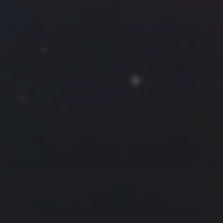
拍摄者及地点
Roya
MG_Raiden扬
Miller
Hyman
古
北京
四川
安
子夜
五
六
日
河
疆
江西
李召麒
树新蜂
江苏
1
西
福建
甘肃
落叶菌
蓝燕斌
6
7
8
13
14
15
20
21
22