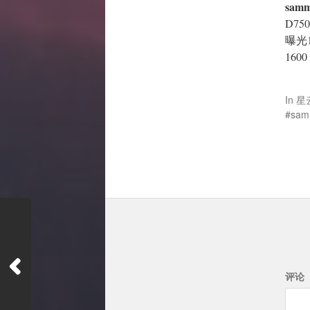
samm
D75
曝光1
16
In
星
sam
评论