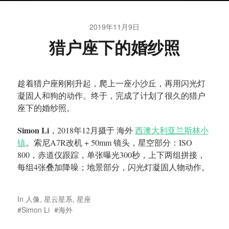
2019年11月9日
猎户座下的婚纱照
趁着猎户座刚刚升起，爬上一座小沙丘，再用闪光灯
凝固人和狗的动作。终于，完成了计划了很久的猎户
座下的婚纱照。
Simon Li
，2018年12月摄于 海外
西澳大利亚兰斯林小
镇
。索尼A7R改机 + 50mm 镜头，星空部分：ISO
800，赤道仪跟踪，单张曝光300秒，上下两组拼接，
每组4张叠加降噪；地景部分，闪光灯凝固人物动作。
In
人像
,
星云星系
,
星座
Simon Li
海外