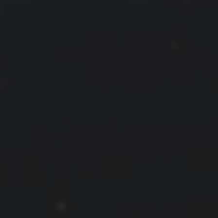
拍摄者及地点
云
Steed
上海
RoyalK
MG_Raiden扬
Miller
X.I.N
于海童
Hyman
南
内蒙古
北京
四川
安徽
山东
崔永江
山西
子夜