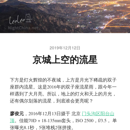
2019年12月12日
京城上空的流星
下方是灯火辉煌的不夜城，上方是月光下稀疏的双子
座群内流星。这是2016年的双子座流星雨，跟今年一
样遇到了大月亮。所以，地上的灯火和天上的月光，
还有偶尔划落的流星，到底谁会更亮呢？
廖俊元
，2016年12月13日摄于 北京
门头沟区阳台山
顶
。佳能70D + 18-135mm套头，ISO 2500，f/3.5， 单
张曝光8.1秒，5张堆栈2张拼接。