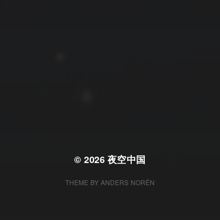
拍摄者及地点
云
Steed
上海
RoyalK
MG_Raiden扬
Miller
X.I.N
于海童
Hyman
南
内蒙古
北京
四川
安徽
山东
崔永江
山西
子夜
广东
广西
河北
新疆
江西
戴建峰
李召麒
树新蜂
江苏
海外
福建
浙江
湖北
湖南
甘肃
潘杨
王卓骁
王晋
落叶菌
西藏
青海
贵州
陕西
高尚国
黑龙江
蓝燕斌
许晓平
阿五
© 2026
夜空中国
THEME BY
ANDERS NORÉN