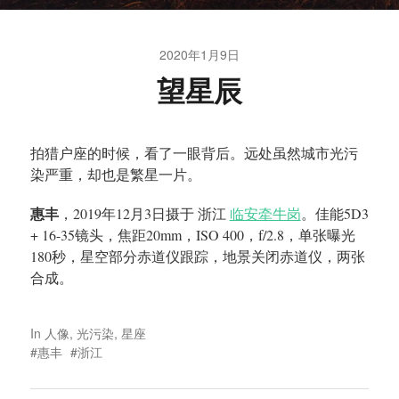
2020年1月9日
望星辰
拍猎户座的时候，看了一眼背后。远处虽然城市光污
染严重，却也是繁星一片。
惠丰
，2019年12月3日摄于 浙江
临安牵牛岗
。佳能5D3
+ 16-35镜头，焦距20mm，ISO 400，f/2.8，单张曝光
180秒，星空部分赤道仪跟踪，地景关闭赤道仪，两张
合成。
In
人像
,
光污染
,
星座
惠丰
浙江