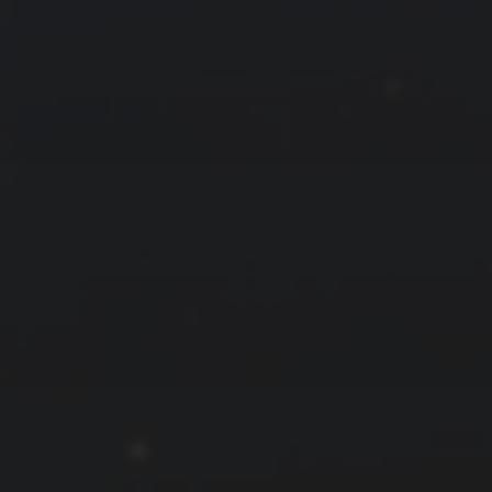
拍摄者及地点
云
Steed
上海
RoyalK
MG_Raiden扬
Miller
X.I.N
于海童
Hyman
南
内蒙古
北京
四川
安徽
山东
崔永江
山西
子夜