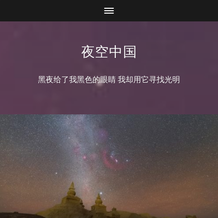
夜空中国
黑夜给了我黑色的眼睛 我却用它寻找光明