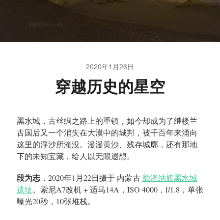
2020年1月26日
穿越历史的星空
黑水城，古丝绸之路上的重镇，如今却成为了继楼兰
古国后又一个消失在大漠中的城邦，被千百年来涌向
这里的浮沙所淹没。漫漫黄沙、残存城廓，还有那地
下的未知宝藏，给人以无限遐想。
段为志
，2020年1月22日摄于 内蒙古
额济纳旗黑水城
遗址
。索尼A7改机 + 适马14A，ISO 4000，f/1.8，单张
曝光20秒，10张堆栈。