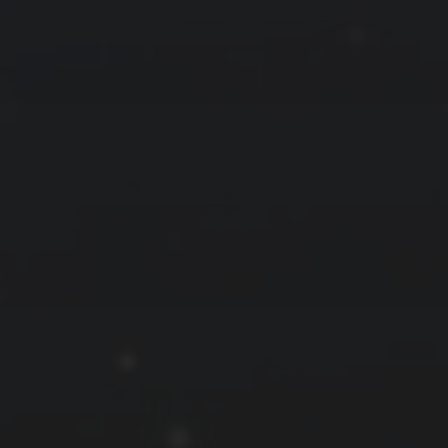
拍摄者及地点
云
Steed
上海
RoyalK
MG_Raiden扬
Miller
X.I.N
于海童
Hyman
南
内蒙古
北京
四川
安徽
山东
崔永江
山西
子夜
广东
广西
河北
新疆
江西
戴建峰
李召麒
树新蜂
江苏
海外