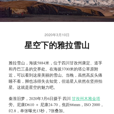
2020年3月10日
星空下的雅拉雪山
雅拉雪山，海拔5884米，位于四川甘孜州康定、道孚
和丹巴三县的交界处。在海拔3700米的塔公草原附
近，可以看到这座美丽的雪山。当晚，虽然高反头痛
睡不着，脚也冻得失去知觉，但追星人依然在坚持拍
星。这就是星空的魅力吧。
秦淮旧梦，2020年3月6日摄于 四川
甘孜州木雅金塔
旁。尼康D610 ＋ 尼康24-70，焦距66mm，ISO 2000，
f/2.8，单张曝光13秒，7张叠加。