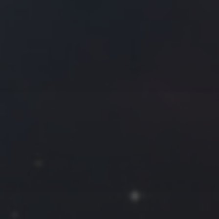
往日佳作
2020 年 3 月
一
二
三
四
五
六
日
1
2
3
4
5
6
7
8