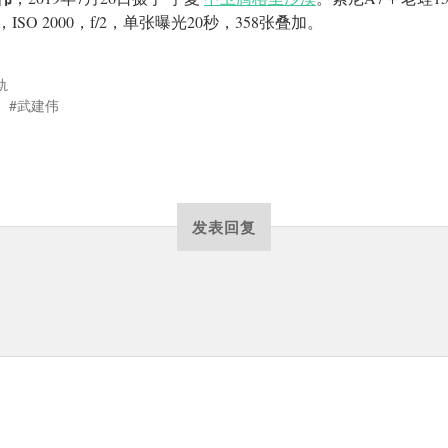
ISO 2000，f/2，单张曝光20秒，358张叠加。
轨
武建伟
发表回复