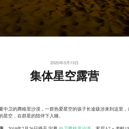
2020年3月13日
集体星空露营
夏中卫的腾格里沙漠，一群热爱星空的孩子长途跋涉来到这里，
的星空，在群星的陪伴下入睡。
伟
，2019年7月26日摄于 宁夏
中卫腾格里沙漠
。索尼A7 + 老蛙1