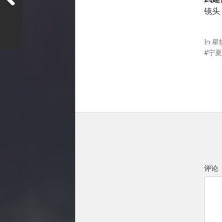
镜头，
In
星
宁夏
评论