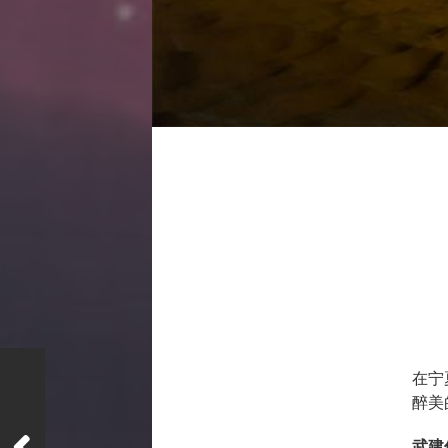
在宁
醉美
武建