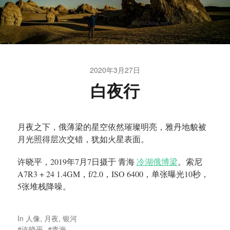
2020年3月27日
白夜行
月夜之下，俄薄梁的星空依然璀璨明亮，雅丹地貌被
月光照得层次交错，犹如火星表面。
许晓平，2019年7月7日摄于 青海
冷湖俄博梁
。索尼
A7R3 + 24 1.4GM，f/2.0，ISO 6400，单张曝光10秒，
5张堆栈降噪。
In
人像
,
月夜
,
银河
许晓平
青海