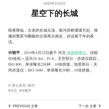
2020年5月5日
星空下的长城
暗夜降临，古老的长城头顶，银河拱桥缓缓升起。璀
璨的繁星与蜿蜒的古墙再次相会，诉说着千年的夜
话。
许晓平
，2019年4月22日摄于 河北
涞源南楼台
。佳能
6D改机 + 适马24 Art，f/1.6，天空部分：赤道仪跟踪，
ISO 800，单张曝光2分钟，10张拼接；地景部分：关
闭赤道仪，ISO 1600，单张曝光30秒，10张拼接。
In
星云星系
,
银河
河北
许晓平
PREVIOUS
文章
下一步
文章