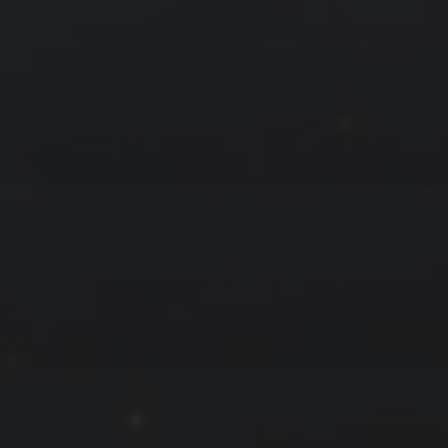
拍摄者及地点
云
Steed
上海
RoyalK
MG_Raiden扬
Miller
X.I.N
于海童
Hyman
南
内蒙古
北京
四川
安徽
山东
崔永江
山西
子夜
广东
广西
河北
新疆
江西
戴建峰
李召麒
树新蜂
江苏