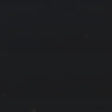
拍摄者及地点
云
Steed
上海
RoyalK
MG_Raiden扬
Miller
X.I.N
于海童
Hyman
南
内蒙古
北京
四川
安徽
山东
崔永江
山西
子夜