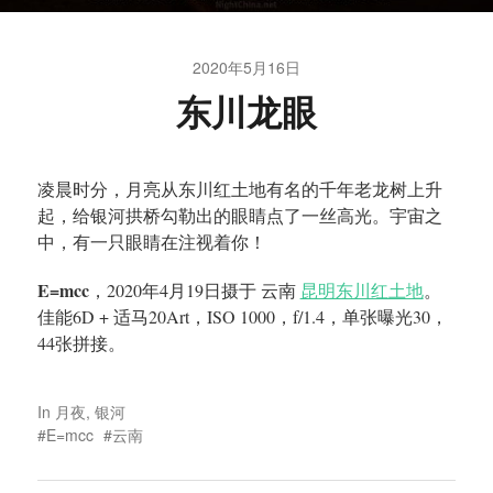
2020年5月16日
东川龙眼
凌晨时分，月亮从东川红土地有名的千年老龙树上升
起，给银河拱桥勾勒出的眼睛点了一丝高光。宇宙之
中，有一只眼睛在注视着你！
E=mcc
，2020年4月19日摄于 云南
昆明东川红土地
。
佳能6D + 适马20Art，ISO 1000，f/1.4，单张曝光30，
44张拼接。
In
月夜
,
银河
E=mcc
云南