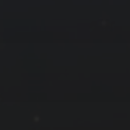
拍摄者及地点
云
Steed
上海
RoyalK
MG_Raiden扬
Miller
X.I.N
于海童
Hyman
南
内蒙古
北京
四川
安徽
山东
崔永江
山西
子夜