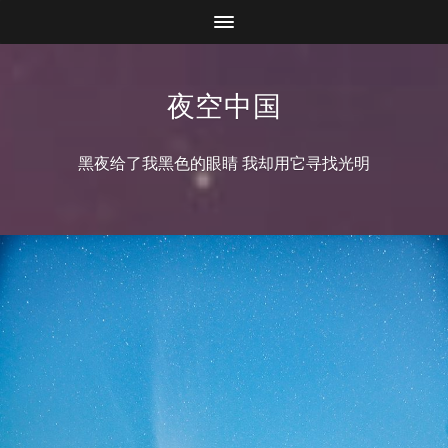
夜空中国
黑夜给了我黑色的眼睛 我却用它寻找光明