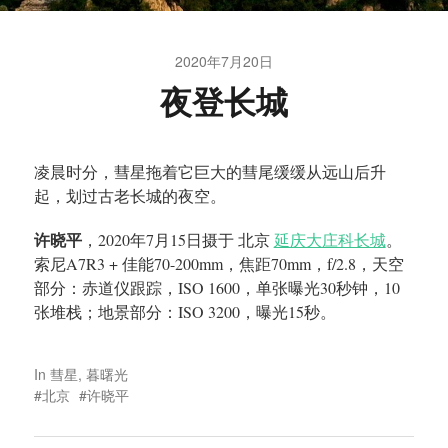
2020年7月20日
夜登长城
凌晨时分，彗星拖着它巨大的彗尾缓缓从远山后升
起，划过古老长城的夜空。
许晓平
，2020年7月15日摄于 北京
延庆大庄科长城
。
索尼A7R3 + 佳能70-200mm，焦距70mm，f/2.8，天空
部分：赤道仪跟踪，ISO 1600，单张曝光30秒钟，10
张堆栈；地景部分：ISO 3200，曝光15秒。
In
彗星
,
暮曙光
北京
许晓平