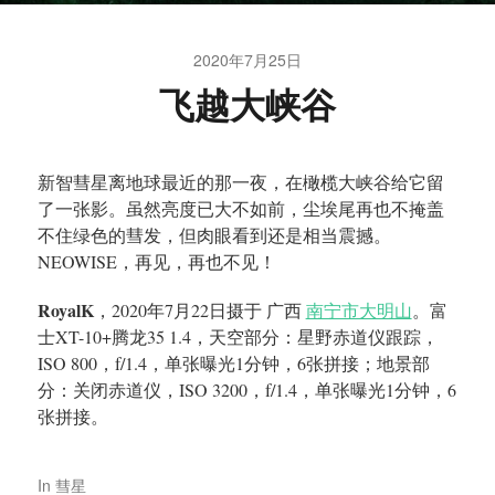
2020年7月25日
飞越大峡谷
新智彗星离地球最近的那一夜，在橄榄大峡谷给它留
了一张影。虽然亮度已大不如前，尘埃尾再也不掩盖
不住绿色的彗发，但肉眼看到还是相当震撼。
NEOWISE，再见，再也不见！
RoyalK
，2020年7月22日摄于 广西
南宁市大明山
。富
士XT-10+腾龙35 1.4，天空部分：星野赤道仪跟踪，
ISO 800，f/1.4，单张曝光1分钟，6张拼接；地景部
分：关闭赤道仪，ISO 3200，f/1.4，单张曝光1分钟，6
张拼接。
In
彗星