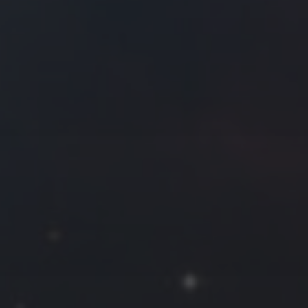
往日佳作
2020 年 8 月
一
二
三
四
五
六
日
1
2