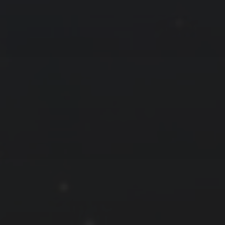
拍摄者及地点
云
Steed
上海
RoyalK
MG_Raiden扬
Miller
X.I.N
于海童
Hyman
南
内蒙古
北京
四川
安徽
山东
崔永江
山西
子夜
广东
广西
河北
新疆
江西
戴建峰
李召麒
树新蜂
江苏