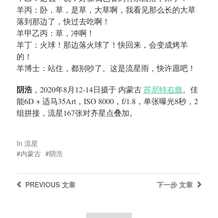
羊丙：卧，草，是草，大草啊，我看见那么长的大草
落到那边了，快过去吃啊！
羊甲乙丙：草，冲啊！
羊丁：火球！那边落火球了！快回来，会变成烤羊
的！
羊博士：站住，都别吵了。这是流星雨，快许愿吧！
阴浩
，2020年8月12-14日摄于 内蒙古
苏尼特右旗
。佳
能6D + 适马35Art，ISO 8000，f/1.8，单张曝光8秒，2
组拼接，流星167张对齐星点叠加。
In
流星
内蒙古
阴浩
PREVIOUS
文章
下一步
文章