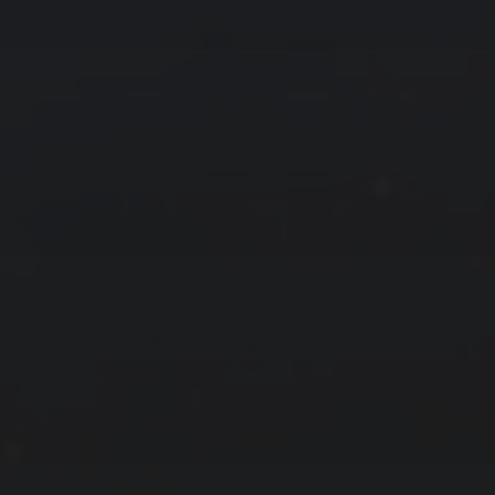
拍摄者及地点
云
Steed
上海
RoyalK
MG_Raiden扬
Miller
X.I.N
于海童
Hyman