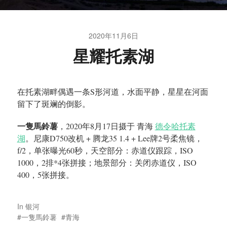
2020年11月6日
星耀托素湖
在托素湖畔偶遇一条S形河道，水面平静，星星在河面
留下了斑斓的倒影。
一隻馬鈴薯
，2020年8月17日摄于 青海
德令哈托素
湖
。尼康D750改机 + 腾龙35 1.4 + Lee牌2号柔焦镜，
f/2，单张曝光60秒，天空部分：赤道仪跟踪，ISO
1000，2排*4张拼接；地景部分：关闭赤道仪，ISO
400，5张拼接。
In
银河
一隻馬鈴薯
青海