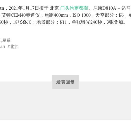
an
，2021年1月17日摄于 北京
门头沟定都阁
。尼康D810A + 适马1
 + 艾顿CEM40赤道仪，焦距400mm，ISO 1000，天空部分：f/6
60秒，18张叠加；地景部分：f/11，单张曝光240秒，3张叠加。
云星系
an
北京
发表回复