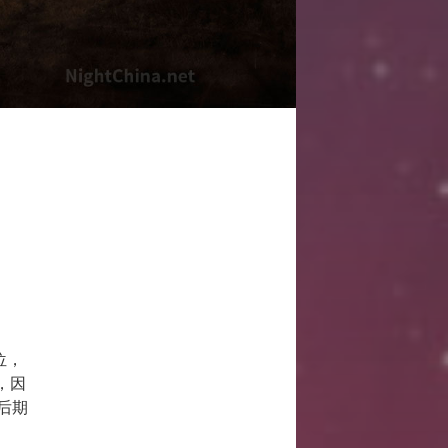
位，
，因
后期