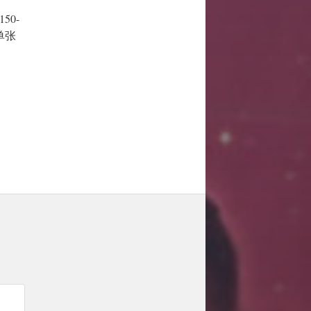
50-
，单张