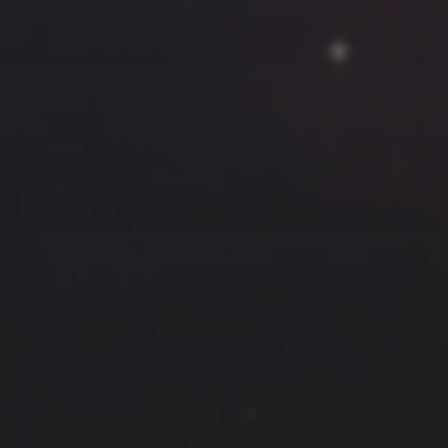
云南
内蒙
Steed
上海
lK
X.I.N
于海童
广东
广西
新
徽
山东
戴建峰
崔永江
山西
海外
北
浙江
湖北
湖南
潘杨
王卓骁
王晋
藏
青海
贵州
陕西
高尚国
黑龙江
许晓平
阿五