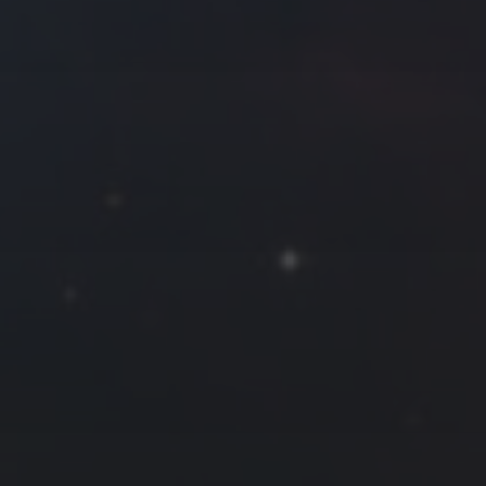
拍摄者及地点
Roya
MG_Raiden扬
Miller
Hyman
古
北京
四川
安
子夜
五
六
日
河
疆
江西
李召麒
树新蜂
江苏
1
2
3
西
福建
甘肃
落叶菌
蓝燕斌
8
9
10
15
16
17
22
23
24