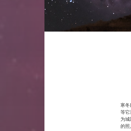
寒冬
等它
为城
的照