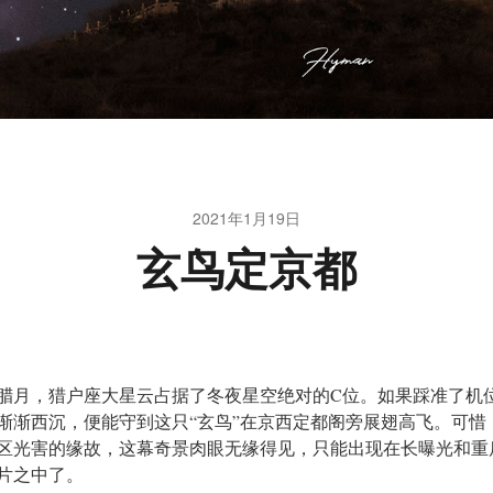
2021年1月19日
玄鸟定京都
腊月，猎户座大星云占据了冬夜星空绝对的C位。如果踩准了机
渐渐西沉，便能守到这只“玄鸟”在京西定都阁旁展翅高飞。可惜
区光害的缘故，这幕奇景肉眼无缘得见，只能出现在长曝光和重
片之中了。