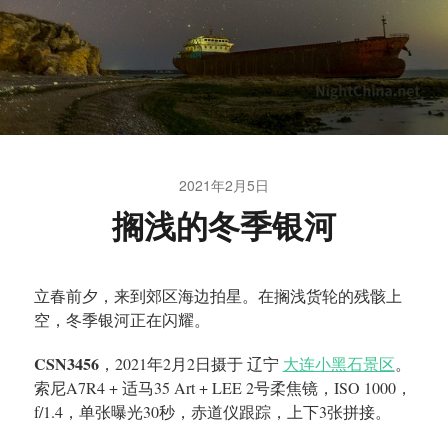
2021年2月5日
搁浅的冬季银河
立春前夕，来到郊区海边拍星。在搁浅货轮的残骸上
空，冬季银河正在闪耀。
CSN3456
，2021年2月2日摄于 辽宁
大连小黑石景区
。
索尼A7R4 + 适马35 Art + LEE 2号柔焦镜，ISO 1000，
f/1.4，单张曝光30秒，赤道仪跟踪，上下3张拼接。