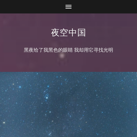
夜空中国
黑夜给了我黑色的眼睛 我却用它寻找光明